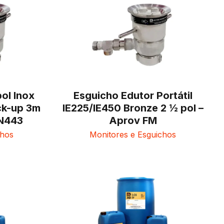
ol Inox
Esguicho Edutor Portátil
k-up 3m
IE225/IE450 Bronze 2 ½ pol –
N443
Aprov FM
chos
Monitores e Esguichos