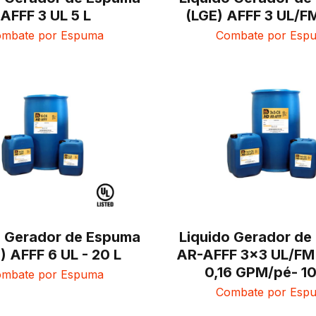
AFFF 3 UL 5 L
(LGE) AFFF 3 UL/FM
mbate por Espuma
Combate por Esp
o Gerador de Espuma
Liquido Gerador d
) AFFF 6 UL - 20 L
AR-AFFF 3x3 UL/FM
0,16 GPM/pé- 1
mbate por Espuma
Combate por Esp