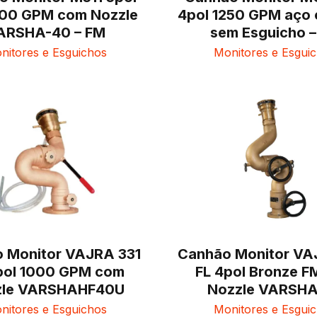
00 GPM com Nozzle
4pol 1250 GPM aço
ARSHA-40 – FM
sem Esguicho 
nitores e Esguichos
Monitores e Esgui
 Monitor VAJRA 331
Canhão Monitor VA
pol 1000 GPM com
FL 4pol Bronze 
zle VARSHAHF40U
Nozzle VARSH
nitores e Esguichos
Monitores e Esgui