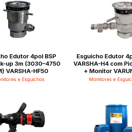
cho Edutor 4pol BSP
Esguicho Edutor 4p
ck-up 3m (3030–4750
VARSHA-H4 com Pic
M) VARSHA-HF50
+ Monitor VARU
nitores e Esguichos
Monitores e Esgui