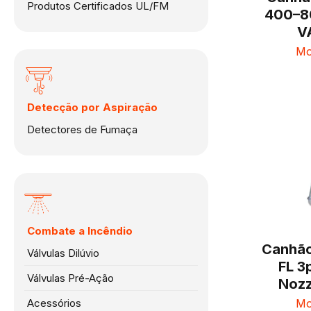
Produtos Certificados UL/FM
400–8
V
Mo
Detecção por Aspiração
Detectores de Fumaça
Combate a Incêndio
Canhão
Válvulas Dilúvio
FL 3
Válvulas Pré-Ação
Noz
Acessórios
Mo