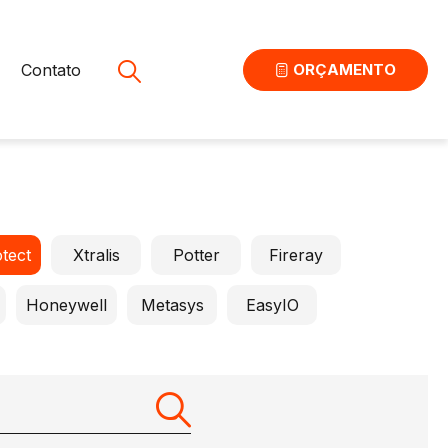
Contato
ORÇAMENTO
tect
Xtralis
Potter
Fireray
Honeywell
Metasys
EasyIO