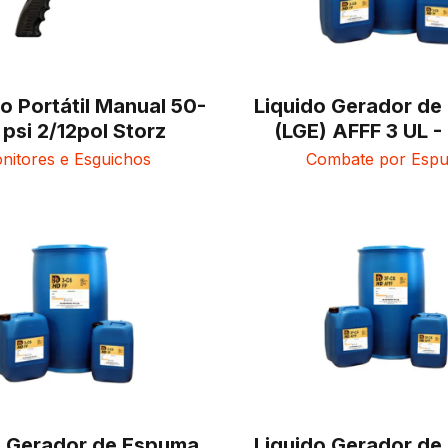
o Portátil Manual 50-
Liquido Gerador d
 psi 2/12pol Storz
(LGE) AFFF 3 UL -
nitores e Esguichos
Combate por Esp
o Gerador de Espuma
Liquido Gerador d