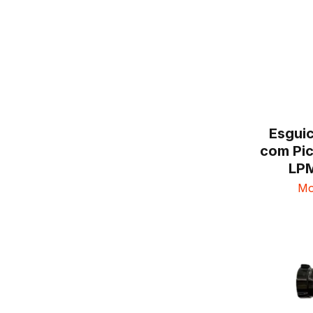
Esgui
com Pi
LP
Mo