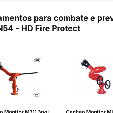
amentos para combate e prev
54 - HD Fire Protect
o Monitor M311 3pol
Canhao Monitor M