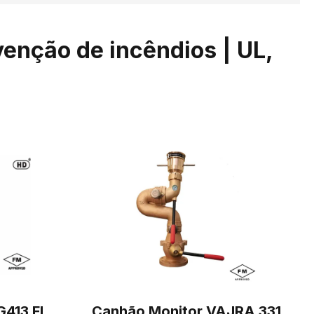
enção de incêndios | UL,
G413 FL
Canhão Monitor VAJRA 331