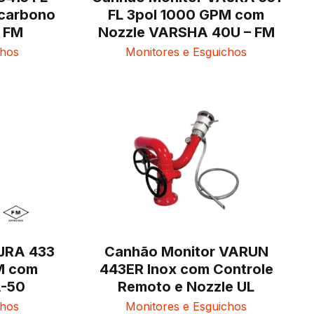
 carbono
FL 3pol 1000 GPM com
– FM
Nozzle VARSHA 40U – FM
chos
Monitores e Esguichos
JRA 433
Canhão Monitor VARUN
FM com
443ER Inox com Controle
A-50
Remoto e Nozzle UL
chos
Monitores e Esguichos