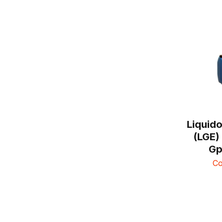
Liquid
(LGE)
Gp
Co