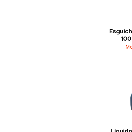
Esguich
100
Mo
Líquid