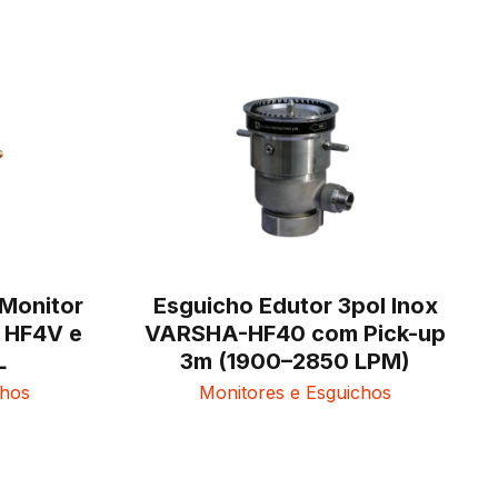
 Monitor
Esguicho Edutor 3pol Inox
 HF4V e
VARSHA-HF40 com Pick-up
L
3m (1900–2850 LPM)
chos
Monitores e Esguichos