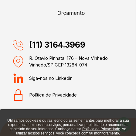
Orçamento
(11) 3164.3969
R. Otávio Pinhata, 176 – Nova Vinhedo
Vinhedo/SP CEP 13284-074
Siga-nos no Linkedin
Política de Privacidade
Utilizamos cookies e outras tecnologias semelhantes para melhorar a sua
experiência em nossos serviços, personalizar publicidade e recomendar
conteúdo de seu interesse. Conheça nossa
Política de Privacidade
. Ao
© Eagle Fire- Todos os direitos reservados 2025. CNPJ:
utilizar nossos serviços, você concorda com tal monitoramento.