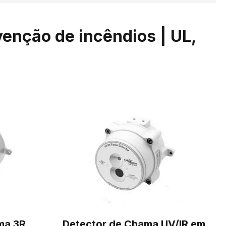
enção de incêndios | UL,
ma 3R
Detector de Chama UV/IR em