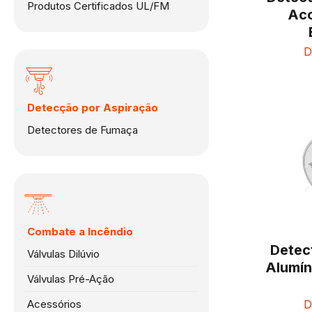
Produtos Certificados UL/FM
Aco
D
Detecção por Aspiração
Detectores de Fumaça
Combate a Incêndio
Detec
Válvulas Dilúvio
Alumín
Válvulas Pré-Ação
Acessórios
D