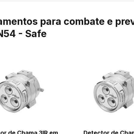
amentos para combate e prev
N54 - Safe
or de Chama 3IR em
Detector de Cha