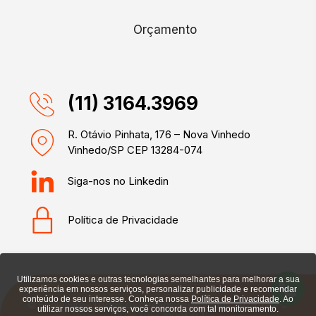
Orçamento
(11) 3164.3969
R. Otávio Pinhata, 176 – Nova Vinhedo
Vinhedo/SP CEP 13284-074
Siga-nos no Linkedin
Política de Privacidade
Utilizamos cookies e outras tecnologias semelhantes para melhorar a sua
experiência em nossos serviços, personalizar publicidade e recomendar
conteúdo de seu interesse. Conheça nossa
Política de Privacidade
. Ao
© Eagle Fire- Todos os direitos reservados 2025. CNPJ:
utilizar nossos serviços, você concorda com tal monitoramento.