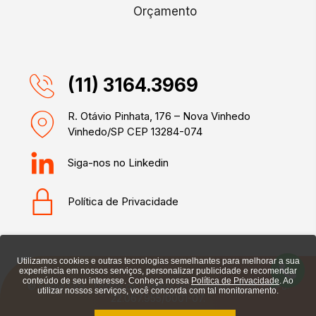
Orçamento
(11) 3164.3969
R. Otávio Pinhata, 176 – Nova Vinhedo
Vinhedo/SP CEP 13284-074
Siga-nos no Linkedin
Política de Privacidade
Utilizamos cookies e outras tecnologias semelhantes para melhorar a sua
experiência em nossos serviços, personalizar publicidade e recomendar
conteúdo de seu interesse. Conheça nossa
Política de Privacidade
. Ao
© Eagle Fire- Todos os direitos reservados 2025. CNPJ:
utilizar nossos serviços, você concorda com tal monitoramento.
22.067.955/0001-07.