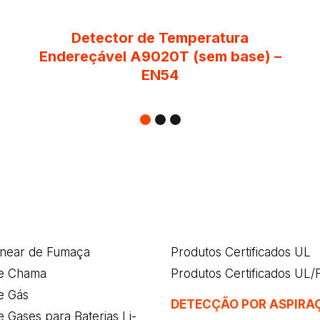
Detector de Temperatura
Endereçável A9020T (sem base) –
EN54
inear de Fumaça
Produtos Certificados UL
e Chama
Produtos Certificados UL
e Gás
DETECÇÃO POR ASPIRA
 Gases para Baterias Li-