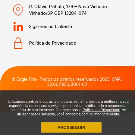
R. Otávio Pinhata, 176 – Nova Vinhedo
Vinhedo/SP CEP 13284-074
Siga-nos no Linkedin
Política de Privacidade
© Eagle Fire- Todos os direitos reservados 2025. CNPJ:
22.067.955/0001-07.
agência de marketing digital
Utilizamos cookies e outras tecnologias semelhantes para melhorar a sua
experiência em nossos serviços, personalizar publicidade e recomendar
conteúdo de seu interesse. Conheça nossa
Política de Privacidade
. Ao
utilizar nossos serviços, você concorda com tal monitoramento.
PROSSEGUIR